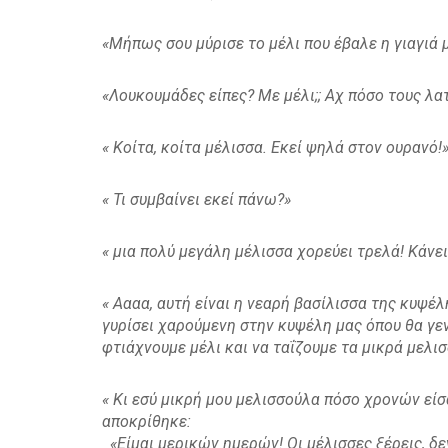
«Μήπως σου μύρισε το μέλι που έβαλε η γιαγιά
«Λουκουμάδες είπες? Με μέλι;; Αχ πόσο τους λα
« Κοίτα, κοίτα μέλισσα. Εκεί ψηλά στον ουρανό!
« Τι συμβαίνει εκεί πάνω?»
« μια πολύ μεγάλη μέλισσα χορεύει τρελά! Κάνει
« Αααα, αυτή είναι η νεαρή βασίλισσα της κυψέλ
γυρίσει χαρούμενη στην κυψέλη μας όπου θα γεν
φτιάχνουμε μέλι και να ταΐζουμε τα μικρά μελι
« Κι εσύ μικρή μου μελισσούλα πόσο χρονών είσα
αποκρίθηκε:
«Είμαι μερικών ημερών! Οι μέλισσες ξέρεις, δ