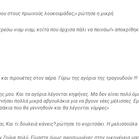
 μου στους πρωινούς λουκουμάδες;» ρώτησε η μικρή
τρεύω νιαμ νιαμ, κοίτα που άρχισα πάλι να πεινάω!» αποκρίθηκ
»
 και πιρουέτες στον αέρα. Γύρω της αγόρια της τραγουδούν !!! 
ης μου. Και τα αγόρια λέγονται κηφήνες. Μα δεν είναι πολύ όμ
νήσει πολλά μικρά αβγουλάκια για να βγουν νέες μέλισσες. Εμ
σσάκια που θα γεννηθούν και θα λέγονται νύμφες»
ι; Και τι δουλειά κάνεις? ρώτησε το κοριτσάκι. Η μελισσούλα 
εν ζούμε πολύ. Είμαστε όμως αφοσιωμένες στην οικογένεια μα