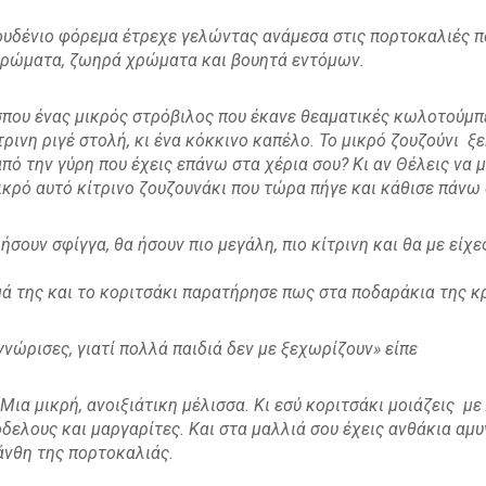
λουδένιο φόρεμα έτρεχε γελώντας ανάμεσα στις πορτοκαλιές π
 αρώματα, ζωηρά χρώματα και βουητά εντόμων.
σπου ένας μικρός στρόβιλος που έκανε θεαματικές κωλοτούμπ
ινη ριγέ στολή, κι ένα κόκκινο καπέλο. Το μικρό ζουζούνι ξεκ
από την γύρη που έχεις επάνω στα χέρια σου? Κι αν Θέλεις να 
ικρό αυτό κίτρινο ζουζουνάκι που τώρα πήγε και κάθισε πάνω
 ήσουν σφίγγα, θα ήσουν πιο μεγάλη, πιο κίτρινη και θα με είχ
ά της και το κοριτσάκι παρατήρησε πως στα ποδαράκια της κ
 γνώρισες, γιατί πολλά παιδιά δεν με ξεχωρίζουν» είπε
 Μια μικρή, ανοιξιάτικη μέλισσα. Κι εσύ κοριτσάκι μοιάζεις με
δελους και μαργαρίτες. Και στα μαλλιά σου έχεις ανθάκια αμ
άνθη της πορτοκαλιάς.