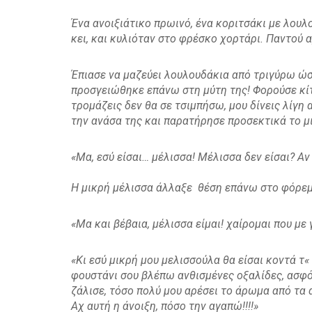
Ένα ανοιξιάτικο πρωινό, ένα κοριτσάκι με λου
κει, και κυλιόταν στο φρέσκο χορτάρι. Παντού
Έπιασε να μαζεύει λουλουδάκια από τριγύρω ώ
προσγειώθηκε επάνω στη μύτη της! Φορούσε κίτρ
τρομάζεις δεν θα σε τσιμπήσω, μου δίνεις λίγη 
την ανάσα της και παρατήρησε προσεκτικά το μ
«Μα, εσύ είσαι… μέλισσα! Μέλισσα δεν είσαι? Αν
Η μικρή μέλισσα άλλαξε θέση επάνω στο φόρεμ
«Μα και βέβαια, μέλισσα είμαι! χαίρομαι που με
«Κι εσύ μικρή μου μελισσούλα θα είσαι κοντά τ
«
φουστάνι σου βλέπω ανθισμένες οξαλίδες, ασφό
ζάλισε, τόσο πολύ μου αρέσει το άρωμα από τα 
Αχ αυτή η άνοιξη, πόσο την αγαπώ!!!!»