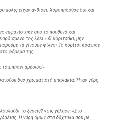
ου μόλις είχαν ανθίσει. Χοροπηδούσε δω και
ες εμφανίστηκε από το πουθενά και
αρδισμένο της λέει « έϊ κοριτσάκι, μην
μπορούμε να γίνουμε φίλες» Το κορίτσι κράτησε
 στο φόρεμα της
ες τσιμπήσει αμέσως!»
ρατούσε δυο χρωματιστά μπαλάκια. Ήταν γύρη.
 λουλούδι το ξέρεις? »της γέλασε. «Στο
υγδαλιάς. Η γύρη όμως στα δάχτυλα σου με