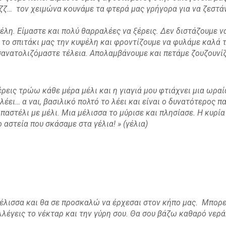
ζ… τον χειμώνα κουνάμε τα φτερά μας γρήγορα για να ζεστάνο
έλη. Είμαστε και πολύ θαρραλέες να ξέρεις. Δεν διστάζουμε ν
 το σπιτάκι μας την κυψέλη και φροντίζουμε να φυλάμε καλά τ
οσανατολιζόμαστε τέλεια. Απολαμβάνουμε και πετάμε ζουζουνί
ρεις τρώω κάθε μέρα μέλι και η γιαγιά μου φτιάχνει μια ωραί
έει… α ναι, βασιλικό πολτό το λέει και είναι ο δυνατότερος π
παστέλι με μέλι. Μια μέλισσα το μύρισε και πλησίασε. Η κυρί
αστεία που σκάσαμε στα γέλια! » (γέλια)
 μέλισσα και θα σε προσκαλώ να έρχεσαι στον κήπο μας. Μπορείς
έγεις το νέκταρ και την γύρη σου. Θα σου βάζω καθαρό νεράκ