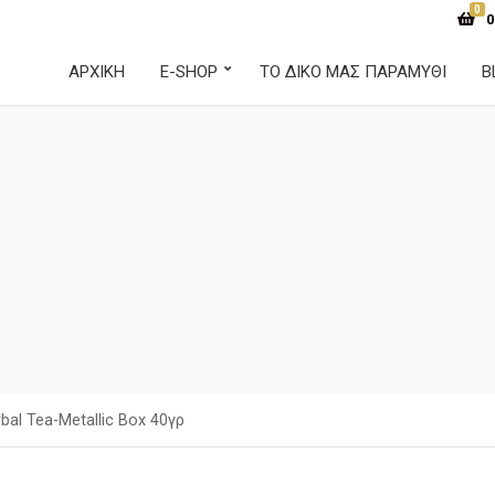
0
0
ΑΡΧΙΚΉ
E-SHOP
ΤΟ ΔΙΚΟ ΜΑΣ ΠΑΡΑΜΥΘΙ
B
bal Tea-Metallic Box 40γρ