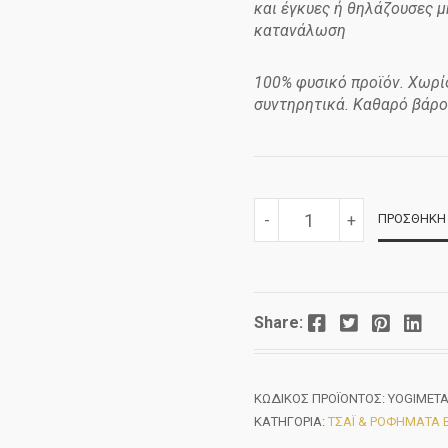
και έγκυες ή θηλάζουσες 
κατανάλωση
100% φυσικό προϊόν. Χωρί
συντηρητικά. Καθαρό βάρο
YOGI
-
+
ΠΡΟΣΘΉΚΗ 
HERBAL
TEA-
METALLIC
BOX
40ΓΡ
ΠΟΣΌΤΗΤΑ
Facebook
Twitter
Pinterest
LinkedIn
Share:
ΚΩΔΙΚΌΣ ΠΡΟΪΌΝΤΟΣ:
YOGIMETA
ΚΑΤΗΓΟΡΊΑ:
ΤΣΆΙ & ΡΟΦΉΜΑΤΑ