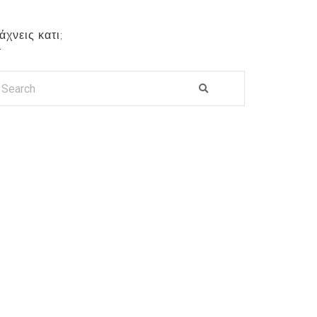
άχνεις κατι;
EARCH
R:
SEARCH