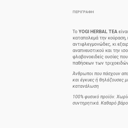
ΠΕΡΙΓΡΑΦΉ
Το
YOGI HERBAL TEA
είνα
καταπολεμά την κούραση, η
αντιφλεγμονώδες, κι εξαιρ
αναπνευστικού και την ισ
φλαβονοειδείς ουσίες που
παθήσεων των τριχοειδών 
Άνθρωποι που πάσχουν από
και έγκυες ή θηλάζουσες 
κατανάλωση
100% φυσικό προϊόν. Χωρί
συντηρητικά. Καθαρό βάρο